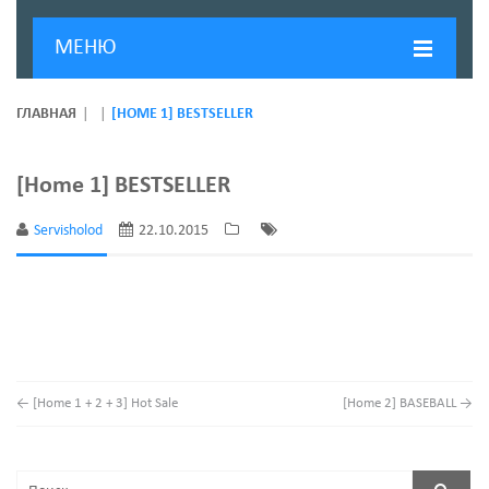
МЕНЮ
ГЛАВНАЯ
ГЛАВНАЯ
[HOME 1] BESTSELLER
ДОСТАВКА И ОПЛАТА
[Home 1] BESTSELLER
О КОМПАНИИ
Servisholod
22.10.2015
НОВОСТИ
КОНТАКТЫ
←
[Home 1 + 2 + 3] Hot Sale
[Home 2] BASEBALL
→