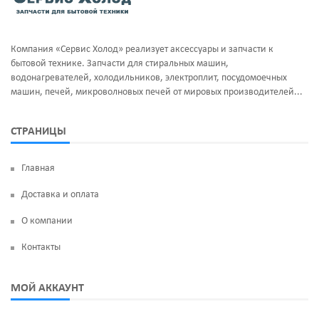
Тэны и нагреватели
Ручка люка
Уплотнительная резина
Сальники бака
Компания «Сервис Холод» реализует аксессуары и запчасти к
Фильтра клапан шредора
Суппорт и фланцы барабана
бытовой технике. Запчасти для стиральных машин,
водонагревателей, холодильников, электроплит, посудомоечных
Термодатчики
машин, печей, микроволновых печей от мировых производителей...
ТЭН
СТРАНИЦЫ
УБЛ
Главная
Фильтр насоса
Доставка и оплата
Щетки угольные
О компании
Электродвигатели
Контакты
Электроклапан (КЭН)
МОЙ АККАУНТ
Манжеты люка