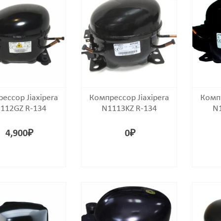
ессор Jiaxipera
Компрессор Jiaxipera
Компр
112GZ R-134
N1113KZ R-134
N1
4,900
₽
0
₽