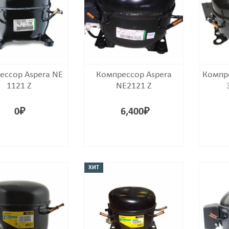
ессор Aspera NE
Компрессор Aspera
Компр
1121 Z
NE2121 Z
0
₽
6,400
₽
ХИТ