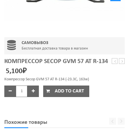
САМОВЫВОЗ
Бесплатная доставка товара в магазин
КОМПРЕССОР SECOP GVM 57 AT R-134
OM75P(3
Seco
5,100
₽
1000w,
HVY
MCW352
75
Компрессор Secop GVM 57 AT R-134 (-23.3C, 163w)
AA
R-
ADD TO CART
600
Похожие товары