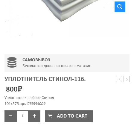
САМОВЫВОЗ
Бесплатная доставка товара в магазин
УПЛОТНИТЕЛЬ СТИНОЛ-116.
CT-
ПЫЛ
800
₽
369A
VAC
6-
SKL
Уплотнитель в сборе Стинол
8-
120
101х575 арт.
C00854009
10mm
ADD TO CART