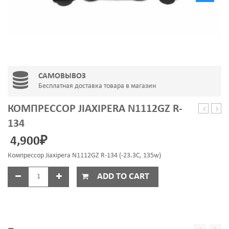
САМОВЫВОЗ
Бесплатная доставка товара в магазин
КОМПРЕССОР JIAXIPERA N1112GZ R-
Secop
Jiaxi
134
HMK
T111
4,900
₽
12
R-
AA
600
Компрессор Jiaxipera N1112GZ R-134 (-23.3C, 135w)
R-
600
ADD TO CART