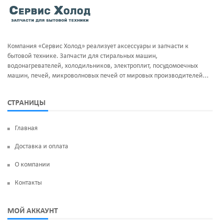
Тэны и нагреватели
Ручка люка
Уплотнительная резина
Сальники бака
Компания «Сервис Холод» реализует аксессуары и запчасти к
Фильтра клапан шредора
Суппорт и фланцы барабана
бытовой технике. Запчасти для стиральных машин,
водонагревателей, холодильников, электроплит, посудомоечных
Термодатчики
машин, печей, микроволновых печей от мировых производителей...
ТЭН
СТРАНИЦЫ
УБЛ
Главная
Фильтр насоса
Доставка и оплата
Щетки угольные
О компании
Электродвигатели
Контакты
Электроклапан (КЭН)
МОЙ АККАУНТ
Манжеты люка