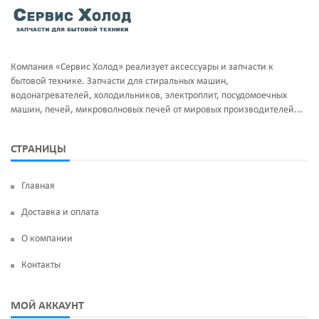
Тэны и нагреватели
Ручка люка
Уплотнительная резина
Сальники бака
Компания «Сервис Холод» реализует аксессуары и запчасти к
Фильтра клапан шредора
Суппорт и фланцы барабана
бытовой технике. Запчасти для стиральных машин,
водонагревателей, холодильников, электроплит, посудомоечных
Термодатчики
машин, печей, микроволновых печей от мировых производителей...
ТЭН
СТРАНИЦЫ
УБЛ
Главная
Фильтр насоса
Доставка и оплата
Щетки угольные
О компании
Электродвигатели
Контакты
Электроклапан (КЭН)
МОЙ АККАУНТ
Манжеты люка