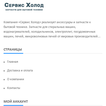
Тэны и нагреватели
Ручка люка
Уплотнительная резина
Сальники бака
Компания «Сервис Холод» реализует аксессуары и запчасти к
Фильтра клапан шредора
Суппорт и фланцы барабана
бытовой технике. Запчасти для стиральных машин,
водонагревателей, холодильников, электроплит, посудомоечных
Термодатчики
машин, печей, микроволновых печей от мировых производителей...
ТЭН
СТРАНИЦЫ
УБЛ
Главная
Фильтр насоса
Доставка и оплата
Щетки угольные
О компании
Электродвигатели
Контакты
Электроклапан (КЭН)
МОЙ АККАУНТ
Манжеты люка