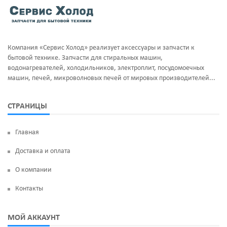
Тэны и нагреватели
Ручка люка
Уплотнительная резина
Сальники бака
Компания «Сервис Холод» реализует аксессуары и запчасти к
Фильтра клапан шредора
Суппорт и фланцы барабана
бытовой технике. Запчасти для стиральных машин,
водонагревателей, холодильников, электроплит, посудомоечных
Термодатчики
машин, печей, микроволновых печей от мировых производителей...
ТЭН
СТРАНИЦЫ
УБЛ
Главная
Фильтр насоса
Доставка и оплата
Щетки угольные
О компании
Электродвигатели
Контакты
Электроклапан (КЭН)
МОЙ АККАУНТ
Манжеты люка