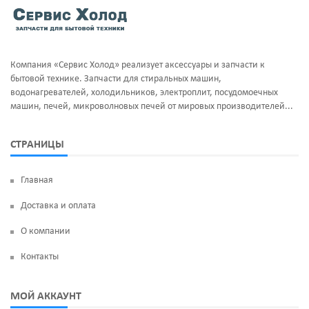
Тэны и нагреватели
Ручка люка
Уплотнительная резина
Сальники бака
Компания «Сервис Холод» реализует аксессуары и запчасти к
Фильтра клапан шредора
Суппорт и фланцы барабана
бытовой технике. Запчасти для стиральных машин,
водонагревателей, холодильников, электроплит, посудомоечных
Термодатчики
машин, печей, микроволновых печей от мировых производителей...
ТЭН
СТРАНИЦЫ
УБЛ
Главная
Фильтр насоса
Доставка и оплата
Щетки угольные
О компании
Электродвигатели
Контакты
Электроклапан (КЭН)
МОЙ АККАУНТ
Манжеты люка