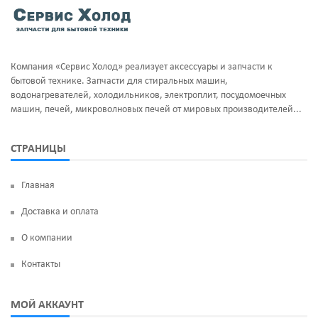
Тэны и нагреватели
Ручка люка
Уплотнительная резина
Сальники бака
Компания «Сервис Холод» реализует аксессуары и запчасти к
Фильтра клапан шредора
Суппорт и фланцы барабана
бытовой технике. Запчасти для стиральных машин,
водонагревателей, холодильников, электроплит, посудомоечных
Термодатчики
машин, печей, микроволновых печей от мировых производителей...
ТЭН
СТРАНИЦЫ
УБЛ
Главная
Фильтр насоса
Доставка и оплата
Щетки угольные
О компании
Электродвигатели
Контакты
Электроклапан (КЭН)
МОЙ АККАУНТ
Манжеты люка