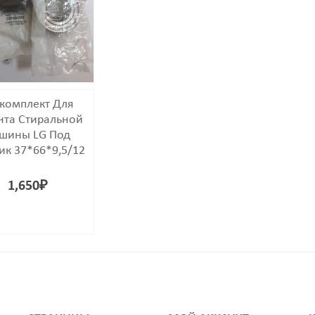
комплект Для
нта Стиральной
шины LG Под
ик 37*66*9,5/12
1,650
₽