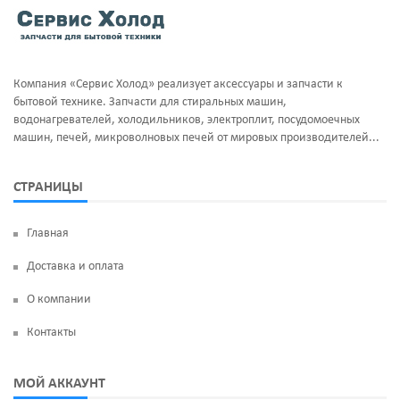
Тэны и нагреватели
Ручка люка
Уплотнительная резина
Сальники бака
Компания «Сервис Холод» реализует аксессуары и запчасти к
Фильтра клапан шредора
Суппорт и фланцы барабана
бытовой технике. Запчасти для стиральных машин,
водонагревателей, холодильников, электроплит, посудомоечных
Термодатчики
машин, печей, микроволновых печей от мировых производителей...
ТЭН
СТРАНИЦЫ
УБЛ
Главная
Фильтр насоса
Доставка и оплата
Щетки угольные
О компании
Электродвигатели
Контакты
Электроклапан (КЭН)
МОЙ АККАУНТ
Манжеты люка