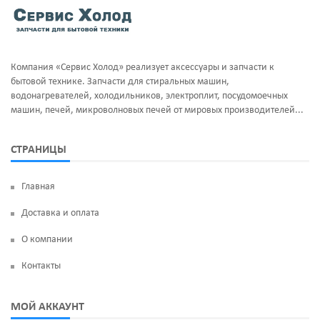
Тэны и нагреватели
Ручка люка
Уплотнительная резина
Сальники бака
Компания «Сервис Холод» реализует аксессуары и запчасти к
Фильтра клапан шредора
Суппорт и фланцы барабана
бытовой технике. Запчасти для стиральных машин,
водонагревателей, холодильников, электроплит, посудомоечных
Термодатчики
машин, печей, микроволновых печей от мировых производителей...
ТЭН
СТРАНИЦЫ
УБЛ
Главная
Фильтр насоса
Доставка и оплата
Щетки угольные
О компании
Электродвигатели
Контакты
Электроклапан (КЭН)
МОЙ АККАУНТ
Манжеты люка