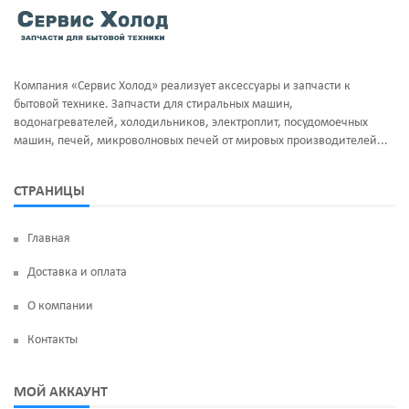
Тэны и нагреватели
Ручка люка
Уплотнительная резина
Сальники бака
Компания «Сервис Холод» реализует аксессуары и запчасти к
Фильтра клапан шредора
Суппорт и фланцы барабана
бытовой технике. Запчасти для стиральных машин,
водонагревателей, холодильников, электроплит, посудомоечных
Термодатчики
машин, печей, микроволновых печей от мировых производителей...
ТЭН
СТРАНИЦЫ
УБЛ
Главная
Фильтр насоса
Доставка и оплата
Щетки угольные
О компании
Электродвигатели
Контакты
Электроклапан (КЭН)
МОЙ АККАУНТ
Манжеты люка