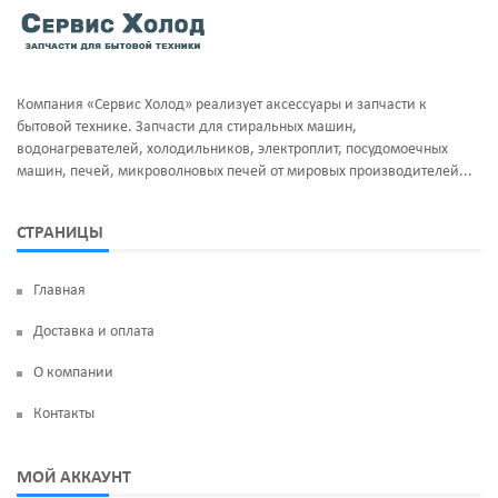
Тэны и нагреватели
Ручка люка
Уплотнительная резина
Сальники бака
Компания «Сервис Холод» реализует аксессуары и запчасти к
Фильтра клапан шредора
Суппорт и фланцы барабана
бытовой технике. Запчасти для стиральных машин,
водонагревателей, холодильников, электроплит, посудомоечных
Термодатчики
машин, печей, микроволновых печей от мировых производителей...
ТЭН
СТРАНИЦЫ
УБЛ
Главная
Фильтр насоса
Доставка и оплата
Щетки угольные
О компании
Электродвигатели
Контакты
Электроклапан (КЭН)
МОЙ АККАУНТ
Манжеты люка