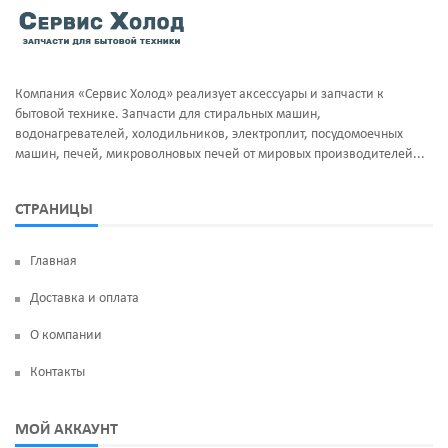
Тэны и нагреватели
Ручка люка
Уплотнительная резина
Сальники бака
Компания «Сервис Холод» реализует аксессуары и запчасти к
Фильтра клапан шредора
Суппорт и фланцы барабана
бытовой технике. Запчасти для стиральных машин,
водонагревателей, холодильников, электроплит, посудомоечных
Термодатчики
машин, печей, микроволновых печей от мировых производителей...
ТЭН
СТРАНИЦЫ
УБЛ
Главная
Фильтр насоса
Доставка и оплата
Щетки угольные
О компании
Электродвигатели
Контакты
Электроклапан (КЭН)
МОЙ АККАУНТ
Манжеты люка