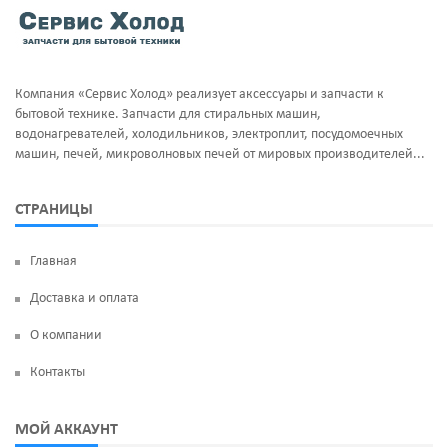
Тэны и нагреватели
Ручка люка
Уплотнительная резина
Сальники бака
Компания «Сервис Холод» реализует аксессуары и запчасти к
Фильтра клапан шредора
Суппорт и фланцы барабана
бытовой технике. Запчасти для стиральных машин,
водонагревателей, холодильников, электроплит, посудомоечных
Термодатчики
машин, печей, микроволновых печей от мировых производителей...
ТЭН
СТРАНИЦЫ
УБЛ
Главная
Фильтр насоса
Доставка и оплата
Щетки угольные
О компании
Электродвигатели
Контакты
Электроклапан (КЭН)
МОЙ АККАУНТ
Манжеты люка