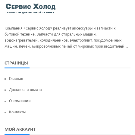
Тэны и нагреватели
Ручка люка
Уплотнительная резина
Сальники бака
Компания «Сервис Холод» реализует аксессуары и запчасти к
Фильтра клапан шредора
Суппорт и фланцы барабана
бытовой технике. Запчасти для стиральных машин,
водонагревателей, холодильников, электроплит, посудомоечных
Термодатчики
машин, печей, микроволновых печей от мировых производителей...
ТЭН
СТРАНИЦЫ
УБЛ
Главная
Фильтр насоса
Доставка и оплата
Щетки угольные
О компании
Электродвигатели
Контакты
Электроклапан (КЭН)
МОЙ АККАУНТ
Манжеты люка