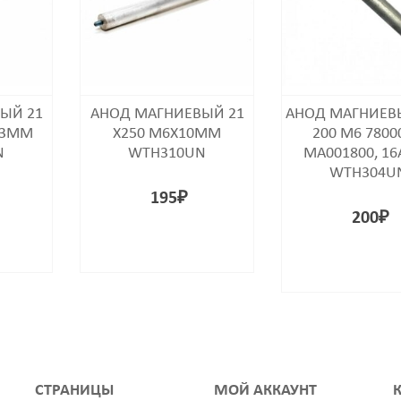
ЫЙ 21
АНОД МАГНИЕВЫЙ 21
АНОД МАГНИЕВЫ
13MM
Х250 M6X10MM
200 M6 7800
N
WTH310UN
MA001800, 16
WTH304U
195
₽
200
₽
СТРАНИЦЫ
МОЙ АККАУНТ