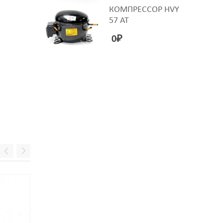
M6
M6
КОМПРЕССОР HVY
7800023,
16AN01
57 AT
MA001800,
16AN04
0
₽
WTH304UN