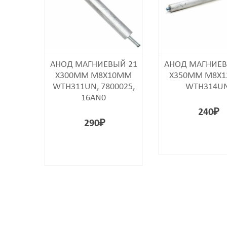
АНОД МАГНИЕВЫЙ 21
АНОД МАГНИЕВ
Х300MM M8X10MM
Х350MM M8X
WTH311UN, 7800025,
WTH314U
16AN0
240
₽
290
₽