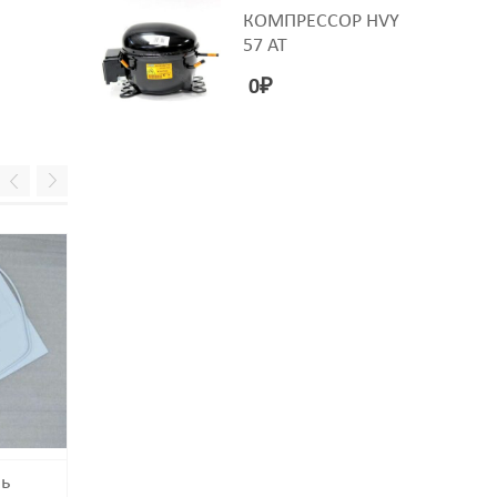
КОМПРЕССОР HVY
57 AT
0
₽
ь
Испаритель