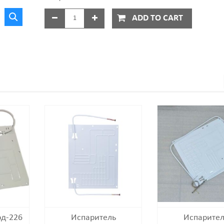
ADD TO CART
рд-226
Испаритель
Испарител