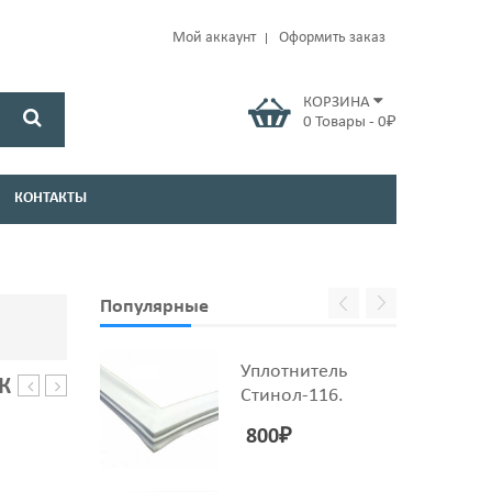
Мой аккаунт
Оформить заказ
КОРЗИНА
0
Товары
-
0
₽
КОНТАКТЫ
Популярные
Уплотнитель
К
Стинол-116.
Норд-226
ARISTON,
INDESIT
800
₽
C00283168