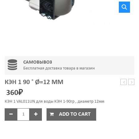
САМОВЫВОЗ
Бесплатная доставка товара в магазин
КЭН 1 90 ˚ Ø=12 ММ
1700W-
ПЫЛ
360
₽
Therm-
DJ31
3406207
0000
КЭН 1 VAL011UN для воды КЭН 1-90гр , диаметр 12мм
INDESIT-
140
OAC0947
ADD TO CART