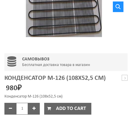
САМОВЫВОЗ
Бесплатная доставка товара в магазин
КОНДЕНСАТОР М-126 (108Х52,5 СМ)
для
980
₽
удал
наки
Конденсатор М-126 (108х52,5 см)
(ант
ADD TO CART