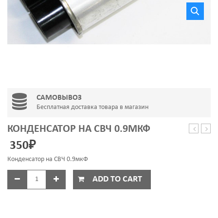
САМОВЫВОЗ
Бесплатная доставка товара в магазин
КОНДЕНСАТОР НА СВЧ 0.9МКФ
Askoll
люка
350
₽
25w
SAM
PMP004
DC61
Конденсатор на СВЧ 0.9мкФ
2021
ADD TO CART