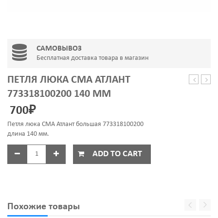
САМОВЫВОЗ
Бесплатная доставка товара в магазин
ПЕТЛЯ ЛЮКА СМА АТЛАНТ
люка
6306
773318100200 140 ММ
SAMSUN
ZZ
700
₽
DC61-
(30*
02099A
SKL
Петля люка СМА Атлант большая 773318100200
длина 140 мм.
ADD TO CART
Похожие товары