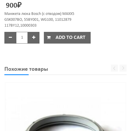
900
₽
2904520
MAX
Манжета люка Bosch (с отводом) MAXX5
GSK007BO, 55BY001, WG100, 11012879
117BY12,10000303
ADD TO CART
Похожие товары