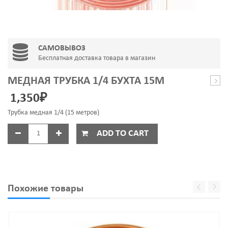
САМОВЫВОЗ
Бесплатная доставка товара в магазин
МЕДНАЯ ТРУБКА 1/4 БУХТА 15М
для
1,350
₽
удал
наки
Трубка медная 1/4 (15 метров)
(ант
ADD TO CART
Похожие товары