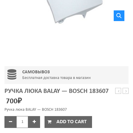
САМОВЫВОЗ
Бесплатная доставка товара в магазин
РУЧКА ЛЮКА BALAY — BOSCH 183607
6306
люка
700
₽
ZZ
SAM
(30*72*1
DC64
Ручка люка BALAY — BOSCH 183607
SKF
0077
ADD TO CART