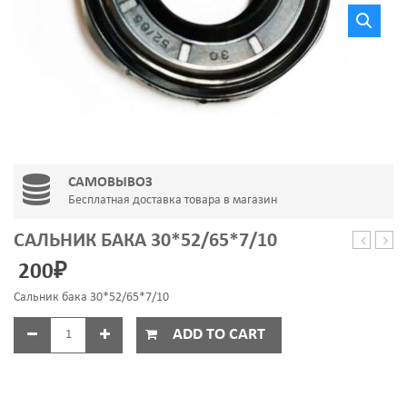
САМОВЫВОЗ
Бесплатная доставка товара в магазин
САЛЬНИК БАКА 30*52/65*7/10
ПЫЛЕСО
МАГ
200
₽
VC0715
14
1800W
Х
Сальник бака 30*52/65*7/10
140
ММ,
ADD TO CART
M4
Х
20
ММ