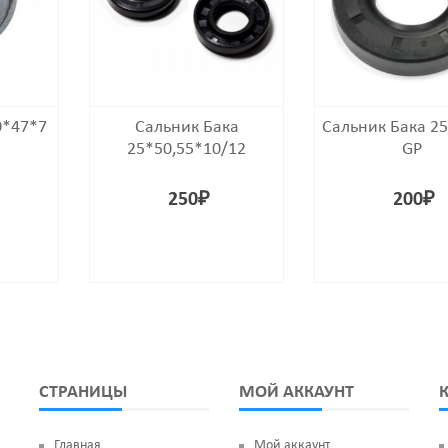
0*47*7
Сальник Бака
Сальник Бака 2
25*50,55*10/12
GP
250
₽
200
₽
СТРАНИЦЫ
МОЙ АККАУНТ
Главная
Мой аккаунт