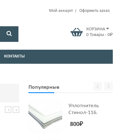
Мой аккаунт
Оформить заказ
КОРЗИНА
0
Товары
-
0
₽
КОНТАКТЫ
Популярные
Уплотнитель
Стинол-116.
бака
бака
32*52/78*8/14,8
37*66*9,5/12
800
₽