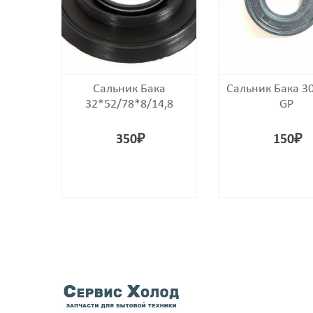
Сальник Бака
Сальник Бака 3
32*52/78*8/14,8
GP
350
₽
150
₽