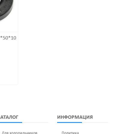
5*50*10
Сальник Бака
Сальник Б
34*52/65*7/10
35*52/65*7
200
₽
300
₽
КАТАЛОГ
ИНФОРМАЦИЯ
Для холодильников
Политика