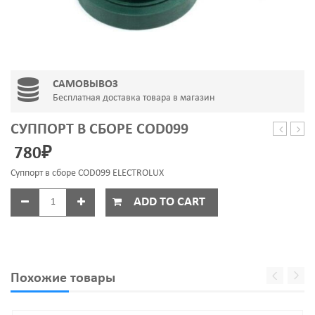
САМОВЫВОЗ
Бесплатная доставка товара в магазин
СУППОРТ В СБОРЕ COD099
бака
мото
780
₽
V-
CAR
RING
Суппорт в сборе COD099 ELECTROLUX
ADD TO CART
Похожие товары