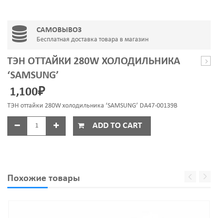
САМОВЫВОЗ
Бесплатная доставка товара в магазин
ТЭН ОТТАЙКИ 280W ХОЛОДИЛЬНИКА
для
‘SAMSUNG’
удал
1,100
₽
наки
(ант
ТЭН оттайки 280W холодильника ‘SAMSUNG’ DA47-00139B
ADD TO CART
Похожие товары