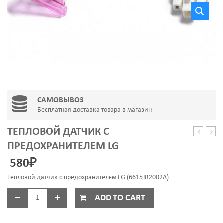
САМОВЫВОЗ
Бесплатная доставка товара в магазин
ТЕПЛОВОЙ ДАТЧИК С
предохр
ИНД
ПРЕДОХРАНИТЕЛЕМ LG
для
(АРИ
580
₽
холодил
LG
Тепловой датчик с предохранителем LG (6615JB2002A)
ADD TO CART