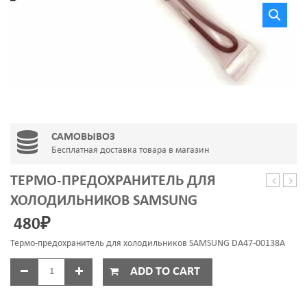
САМОВЫВОЗ
Бесплатная доставка товара в магазин
ТЕРМО-ПРЕДОХРАНИТЕЛЬ ДЛЯ
ZANUSSI
PRE
ХОЛОДИЛЬНИКОВ SAMSUNG
120
RF-
480
₽
N
64m
SAR005Z
(МЕД
Термо-предохранитель для холодильников SAMSUNG DA47-00138A
ТЕРМ
ADD TO CART