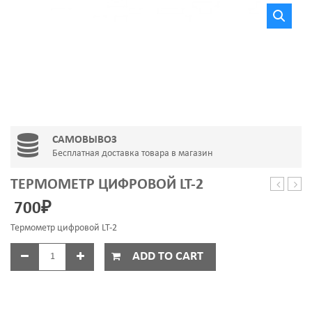
САМОВЫВОЗ
Бесплатная доставка товара в магазин
ТЕРМОМЕТР ЦИФРОВОЙ LT-2
2000W
П-14
700
₽
L
офлю
270
2
Термометр цифровой LT-2
мм
мм
ARISTON
ADD TO CART
MERLONI
PHILCO