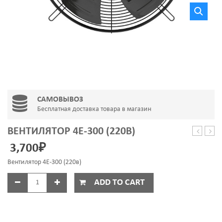
САМОВЫВОЗ
Бесплатная доставка товара в магазин
ВЕНТИЛЯТОР 4Е-300 (220В)
1308
Стин
3,700
₽
J5
(100
EL
мм)
Вентилятор 4Е-300 (220в)
ADD TO CART