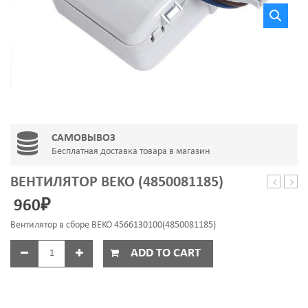
САМОВЫВОЗ
Бесплатная доставка товара в магазин
ВЕНТИЛЯТОР BEKO (4850081185)
4E-
Стин
960
₽
500
арт.
в
YZF
Вентилятор в сборе BEKO 4566130100(4850081185)
сборе
2250
(220
ADD TO CART
V)