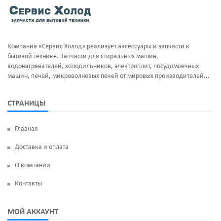
Тэны и нагреватели
Ручка люка
Уплотнительная резина
Сальники бака
Компания «Сервис Холод» реализует аксессуары и запчасти к
Фильтра клапан шредора
Суппорт и фланцы барабана
бытовой технике. Запчасти для стиральных машин,
водонагревателей, холодильников, электроплит, посудомоечных
Термодатчики
машин, печей, микроволновых печей от мировых производителей...
ТЭН
СТРАНИЦЫ
УБЛ
Главная
Фильтр насоса
Доставка и оплата
Щетки угольные
О компании
Электродвигатели
Контакты
Электроклапан (КЭН)
МОЙ АККАУНТ
Манжеты люка