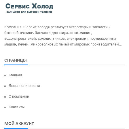
Тэны и нагреватели
Ручка люка
Уплотнительная резина
Сальники бака
Компания «Сервис Холод» реализует аксессуары и запчасти к
Фильтра клапан шредора
Суппорт и фланцы барабана
бытовой технике. Запчасти для стиральных машин,
водонагревателей, холодильников, электроплит, посудомоечных
Термодатчики
машин, печей, микроволновых печей от мировых производителей...
ТЭН
СТРАНИЦЫ
УБЛ
Главная
Фильтр насоса
Доставка и оплата
Щетки угольные
О компании
Электродвигатели
Контакты
Электроклапан (КЭН)
МОЙ АККАУНТ
Манжеты люка