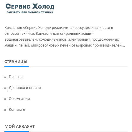
Тэны и нагреватели
Ручка люка
Уплотнительная резина
Сальники бака
Компания «Сервис Холод» реализует аксессуары и запчасти к
Фильтра клапан шредора
Суппорт и фланцы барабана
бытовой технике. Запчасти для стиральных машин,
водонагревателей, холодильников, электроплит, посудомоечных
Термодатчики
машин, печей, микроволновых печей от мировых производителей...
ТЭН
СТРАНИЦЫ
УБЛ
Главная
Фильтр насоса
Доставка и оплата
Щетки угольные
О компании
Электродвигатели
Контакты
Электроклапан (КЭН)
МОЙ АККАУНТ
Манжеты люка