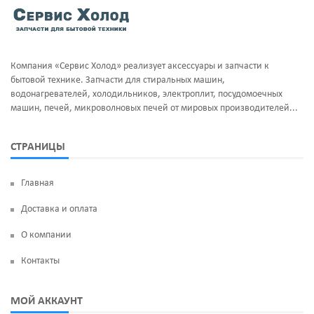
Тэны и нагреватели
Ручка люка
Уплотнительная резина
Сальники бака
Компания «Сервис Холод» реализует аксессуары и запчасти к
Фильтра клапан шредора
Суппорт и фланцы барабана
бытовой технике. Запчасти для стиральных машин,
водонагревателей, холодильников, электроплит, посудомоечных
Термодатчики
машин, печей, микроволновых печей от мировых производителей...
ТЭН
СТРАНИЦЫ
УБЛ
Главная
Фильтр насоса
Доставка и оплата
Щетки угольные
О компании
Электродвигатели
Контакты
Электроклапан (КЭН)
МОЙ АККАУНТ
Манжеты люка