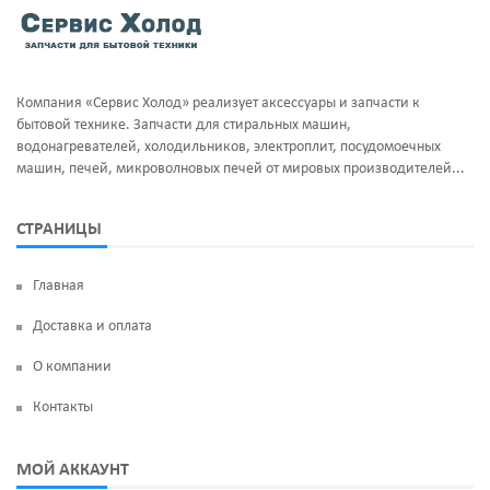
Тэны и нагреватели
Ручка люка
Уплотнительная резина
Сальники бака
Компания «Сервис Холод» реализует аксессуары и запчасти к
Фильтра клапан шредора
Суппорт и фланцы барабана
бытовой технике. Запчасти для стиральных машин,
водонагревателей, холодильников, электроплит, посудомоечных
Термодатчики
машин, печей, микроволновых печей от мировых производителей...
ТЭН
СТРАНИЦЫ
УБЛ
Главная
Фильтр насоса
Доставка и оплата
Щетки угольные
О компании
Электродвигатели
Контакты
Электроклапан (КЭН)
МОЙ АККАУНТ
Манжеты люка