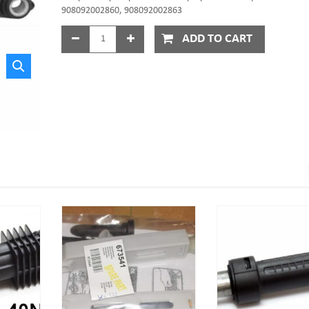
908092002860, 908092002863
ADD TO CART