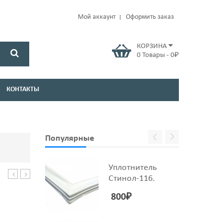
Мой аккаунт
Оформить заказ
КОРЗИНА
0
Товары
-
0
₽
КОНТАКТЫ
Популярные
Уплотнитель
Стинол-116.
ZANUSSI
PREMIUM
120
RF-
800
₽
N
64mm
SAR005ZN
(МЕДЬ)