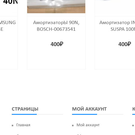
AMSUNG
АмортизаторЫ 90N,
Амортизатор I
3E
BOSCH-00673541
SUSPA 100
400
₽
400
₽
СТРАНИЦЫ
МОЙ АККАУНТ
Главная
Мой аккаунт