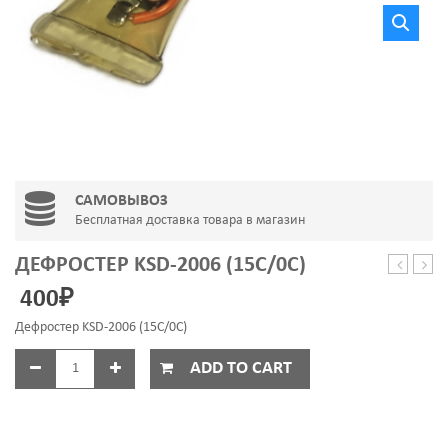
САМОВЫВОЗ
Бесплатная доставка товара в магазин
ДЕФРОСТЕР KSD-2006 (15C/0C)
предохр
ИНД
400
₽
для
(АРИ
холодил
Дефростер KSD-2006 (15C/0C)
LG
ADD TO CART