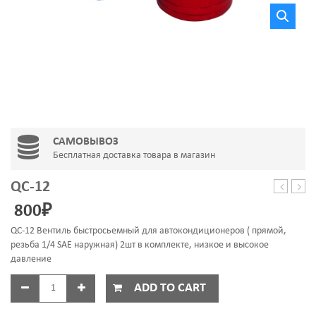
САМОВЫВОЗ
Бесплатная доставка товара в магазин
QC-12
HA
WK-
800
₽
C600
QC-12 Вентиль быстросьемный для автокондиционеров ( прямой,
резьба 1/4 SAE наружная) 2шт в комплекте, низкое и высокое
давление
ADD TO CART