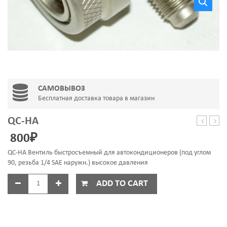
САМОВЫВОЗ
Бесплатная доставка товара в магазин
QC-HA
MA-
12
800
₽
61103D-
2Z
QC-HA Вентиль быстросъемный для автокондиционеров (под углом
90, резьба 1/4 SAE наружн.) высокое давления
ADD TO CART