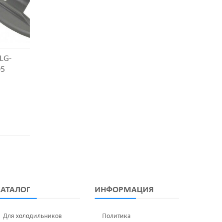
LG-
Ручка Люка INDESIT
Ручка Люка C
05
DHL000ID
DHL006Z
400
₽
260
₽
КАТАЛОГ
ИНФОРМАЦИЯ
Для холодильников
Политика