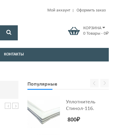
Мой аккаунт
Оформить заказ
КОРЗИНА
0
Товары
-
0
₽
КОНТАКТЫ
Популярные
Уплотнитель
Стинол-116.
люка
бака
LG-
25*47*10/12
800
₽
AGF76506325