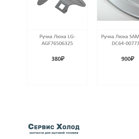
Ручка Люка LG-
Ручка Люка SA
AGF76506325
DC64-0077
380
₽
900
₽